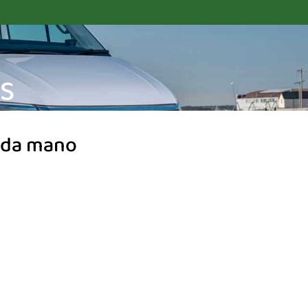
S
nda mano