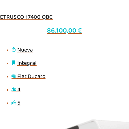
ETRUSCO I 7400 QBC
86.100,00
€
Nueva
Integral
Fiat Ducato
4
5