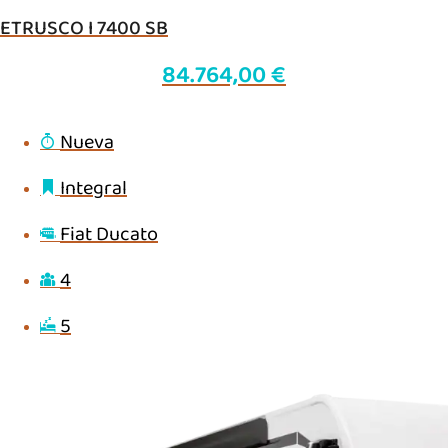
ETRUSCO I 7400 SB
84.764,00
€
Nueva
Integral
Fiat Ducato
4
5