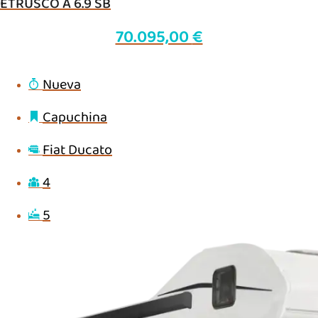
ETRUSCO A 6.9 SB
70.095,00
€
Nueva
Capuchina
Fiat Ducato
4
5