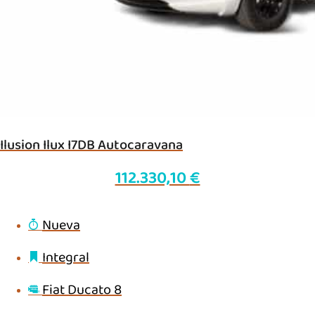
Ilusion Ilux I7DB Autocaravana
112.330,10
€
Nueva
Integral
Fiat Ducato 8