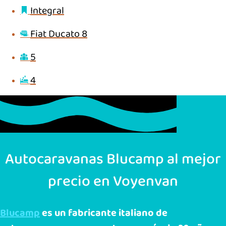
Integral
Fiat Ducato 8
5
4
Autocaravanas Blucamp al mejor
precio en Voyenvan
Blucamp
es un
fabricante italiano de