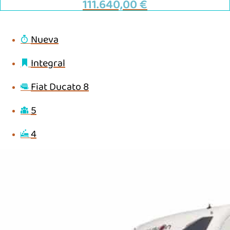
111.640,00
€
Nueva
Integral
Fiat Ducato 8
5
4